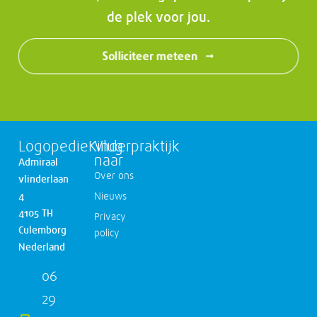
de plek voor jou.
Solliciteer meteen
LogopedieKinderpraktijk
Vlug
naar
Admiraal
Over ons
vlinderlaan
4
Nieuws
4105 TH
Privacy
Culemborg
policy
Nederland
06
29