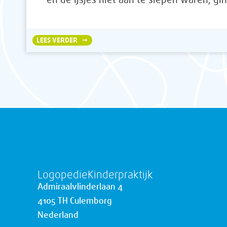
LEES VERDER
LogopedieKinderpraktijk
Admiraal
vlinderlaan 4
4105 TH Culemborg
Nederland