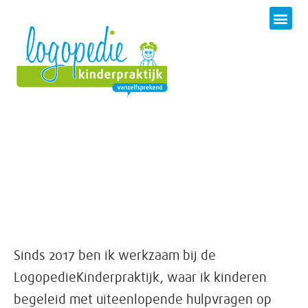
Wat we b
Onze w
Werken bij
Sinds 2017 ben ik werkzaam bij de
LogopedieKinderpraktijk, waar ik kinderen
begeleid met uiteenlopende hulpvragen op