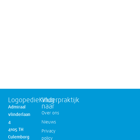
LogopedieKinderpraktijk
Vlug
naar
Admiraal
Over ons
vlinderlaan
4
Nieuws
4105 TH
Privacy
Culemborg
policy